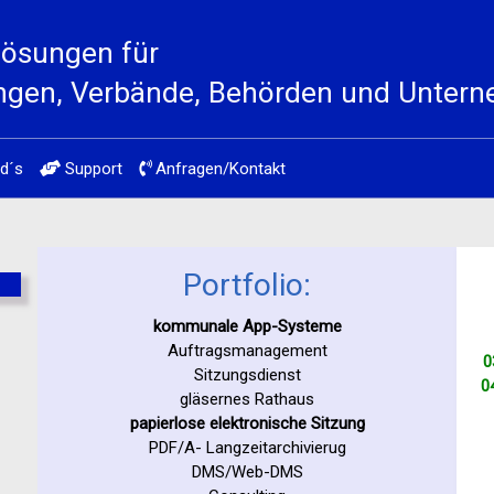
lösungen für
ngen, Verbände, Behörden und Unter
d´s
Support
Anfragen/Kontakt
Portfolio:
kommunale App-Systeme
Auftragsmanagement
0
Sitzungsdienst
0
gläsernes Rathaus
papierlose elektronische Sitzung
PDF/A- Langzeitarchivierug
DMS/Web-DMS