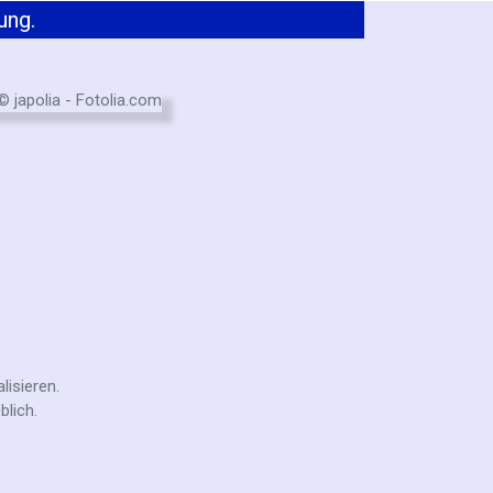
ung.
isieren.
blich.