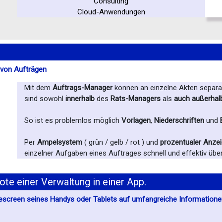
Consulting
Cloud-Anwendungen
e von Aufträgen
Mit dem
Auftrags-Manager
können an einzelne Akten separat
sind sowohl
innerhalb
des
Rats-Managers
als
auch außerhal
So ist es problemlos möglich
Vorlagen
,
Niederschriften
und
B
Per
Ampelsystem
( grün / gelb / rot ) und
prozentualer Anze
einzelner Aufgaben eines Auftrages schnell und effektiv übe
te einer Verwaltung in einer App.
escreen seines Handys oder Tablets auf umfangreiche Informatione